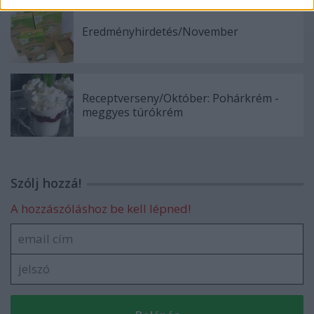
Eredményhirdetés/November
Receptverseny/Október: Pohárkrém -
meggyes túrókrém
Szólj hozzá!
A hozzászóláshoz be kell lépned!