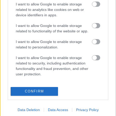
lisztérzékenység
kukoricaliszt
kukoricafelfújt
I want to allow Google to enable storage
related to analytics like cookies on web or
device identifiers in apps.
I want to allow Google to enable storage
Ajánlott bejegyzések:
related to functionality of the website or app.
I want to allow Google to enable storage
Kókuszos meggyes csokis sütemény
related to personalization.
I want to allow Google to enable storage
related to security, including authentication
functionality and fraud prevention, and other
Diétás diócsoda
user protection.
CONFIRM
Epres túrótorta
Data Deletion
Data Access
Privacy Policy