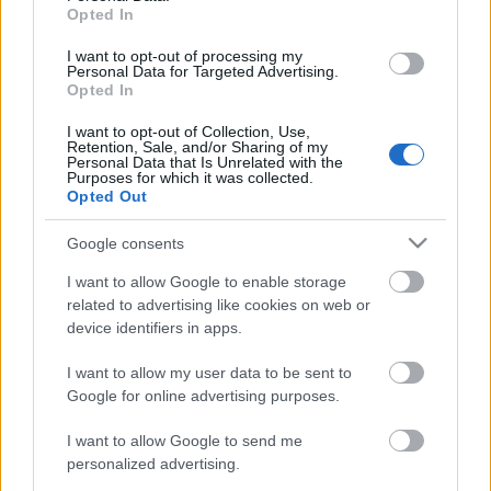
-
só
Opted In
- 10 dkg vaj
I want to opt-out of processing my
- 1 evőkanál apróra vágott citromfű
Personal Data for Targeted Advertising.
Opted In
I want to opt-out of Collection, Use,
A lisztet a tejjel felfőzzük, és hozzákeverjük a vajat. A
Retention, Sale, and/or Sharing of my
Personal Data that Is Unrelated with the
tojások sárgáját a cukorral habosra keverjük, majd
Purposes for which it was collected.
hozzáadjuk a megfőzött lisztet, és a citrom levével és
Opted Out
reszelt héjával ízesítjük, végül belekeverjük a
citromfüvet is. A tojások fehérjét habbá verjük, ezzel
Google consents
lazítjuk a tésztát, melyet 160 fokon 30 percig sütünk.
I want to allow Google to enable storage
related to advertising like cookies on web or
device identifiers in apps.
Recept:
Két cica konyhája
I want to allow my user data to be sent to
Google for online advertising purposes.
I want to allow Google to send me
personalized advertising.
Címkék:
cukorbetegség
receptek
fogyókúra
citromfű