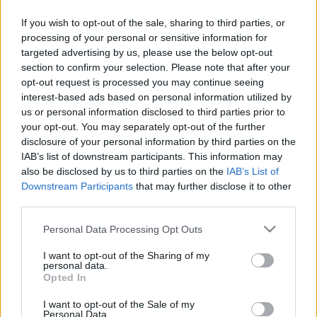
sokkal egészségesebb nassolnivalót készíthetünk, de
ha a választásnak egészségügyi indokai is vannak,
If you wish to opt-out of the sale, sharing to third parties, or
érdemes a többi összetevőt is alaposabban
processing of your personal or sensitive information for
átgondolni. Ez a felfújt könnyű és habos, de a
targeted advertising by us, please use the below opt-out
kukoricaliszt miatt a lisztérzékenyek is
section to confirm your selection. Please note that after your
fogyaszthatják, az ízesítőnek választott friss citromfű
opt-out request is processed you may continue seeing
interest-based ads based on personal information utilized by
levél pedig nemcsak nyugtató hatású, hanem az
us or personal information disclosed to third parties prior to
emésztést is serkenti, így a fogyókúrázók és a
your opt-out. You may separately opt-out of the further
cukorbetegek is büntetlenül elfogyaszthatnak belőle
disclosure of your personal information by third parties on the
egy-egy szeletet.
IAB’s list of downstream participants. This information may
also be disclosed by us to third parties on the
IAB’s List of
Downstream Participants
that may further disclose it to other
third parties.
Hozzávalók:
Please note that this website/app uses one or more Google
Personal Data Processing Opt Outs
services and may gather and store information including but
- 150 g kukoricaliszt
not limited to your visit or usage behaviour. You may click to
I want to opt-out of the Sharing of my
- 100 g nyírfacukor
personal data.
grant or deny consent to Google and its third-party tags to
- 1 citrom
Opted In
use your data for below specified purposes in below Google
- 7 tojás
consent section.
I want to opt-out of the Sale of my
- 7 dl tej
Personal Data.