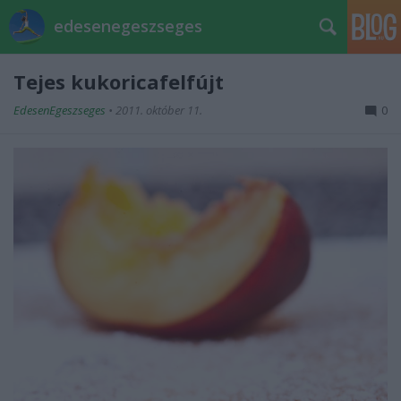
edesenegeszseges
Tejes kukoricafelfújt
EdesenEgeszseges
•
2011. október 11.
0