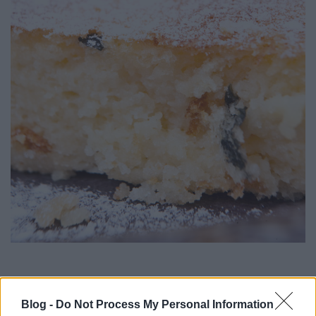
Ha édesítőnek nyírfacukrot használunk, önmagában
Blog -
Do Not Process My Personal Information