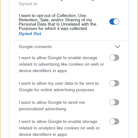
Opted In
szilvalekvár
technikák
receptverseny
diabetikus
cukormentes
hütte
nyírfacukor
vaníliasodó
nyírfacukor
I want to opt-out of Collection, Use,
Retention, Sale, and/or Sharing of my
Personal Data that Is Unrelated with the
Purposes for which it was collected.
Opted Out
Ajánlott bejegyzések:
Google consents
I want to allow Google to enable storage
Hamarosan indulnak legújabb
related to advertising like cookies on web or
Nyírfacukor termékeink
device identifiers in apps.
I want to allow my user data to be sent to
Google for online advertising purposes.
Marcipános sült puding
I want to allow Google to send me
personalized advertising.
I want to allow Google to enable storage
Receptverseny/December: Narancsos
related to analytics like cookies on web or
brownie sütőtökkel
device identifiers in apps.