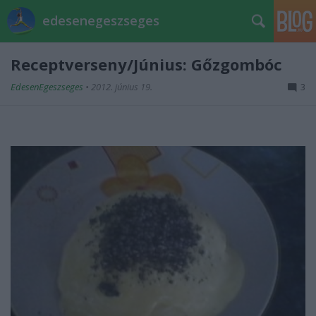
edesenegeszseges
Receptverseny/Június: Gőzgombóc
EdesenEgeszseges
•
2012. június 19.
3