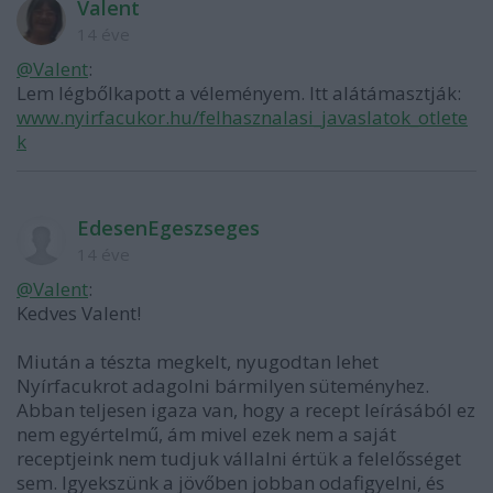
Valent
14 éve
@Valent
:
Lem légbőlkapott a véleményem. Itt alátámasztják:
www.nyirfacukor.hu/felhasznalasi_javaslatok_otlete
k
EdesenEgeszseges
14 éve
@Valent
:
Kedves Valent!
Miután a tészta megkelt, nyugodtan lehet
Nyírfacukrot adagolni bármilyen süteményhez.
Abban teljesen igaza van, hogy a recept leírásából ez
nem egyértelmű, ám mivel ezek nem a saját
receptjeink nem tudjuk vállalni értük a felelősséget
sem. Igyekszünk a jövőben jobban odafigyelni, és