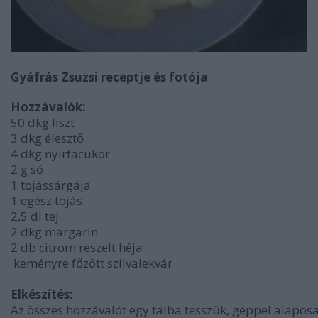
Gyáfrás Zsuzsi receptje és fotója
Hozzávalók:
50 dkg liszt
3 dkg élesztő
4 dkg nyírfacukor
2 g só
1 tojássárgája
1 egész tojás
2,5 dl tej
2 dkg margarin
2 db citrom reszelt héja
keményre főzött szilvalekvár
Elkészítés:
Az összes hozzávalót egy tálba tesszük, géppel alaposa