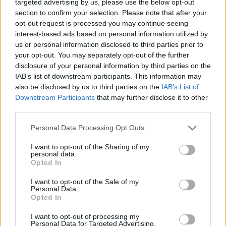
lekvárt teszünk. Becsomagoljuk, összecsipkedjük a
targeted advertising by us, please use the below opt-out
szélét, majd gombóccá gömbölyítjük. Óvatosan
section to confirm your selection. Please note that after your
gömbölyítsük, és a lekvár a tészta közepére kerüljön,
opt-out request is processed you may continue seeing
hogy főzés közben ne tudjon kifolyni.
interest-based ads based on personal information utilized by
us or personal information disclosed to third parties prior to
A fazekat feltesszük a tűzhelyre, és felforraljuk a
your opt-out. You may separately opt-out of the further
disclosure of your personal information by third parties on the
vizet. Mikor forr a víz, bele teszünk annyi gombócot,
IAB’s list of downstream participants. This information may
ami kényelmesen elfér (vigyázat, nőni fognak ).
also be disclosed by us to third parties on the
IAB’s List of
Lefedjük egy olyan fedővel, ami nem enged ki egy
Downstream Participants
that may further disclose it to other
kevéske gőzt sem. Nem baj, ha lyuk van a fazekunk
third parties.
fedőjén, lefedjük egy törlőruhával.
Please note that this website/app uses one or more Google
Personal Data Processing Opt Outs
15 percig gőzöljük a gombócokat, és közben
NEM
services and may gather and store information including but
SZABAD LEVENNI A FEDŐT
, mert összeesik a
not limited to your visit or usage behaviour. You may click to
I want to opt-out of the Sharing of my
personal data.
gombóc. 15 perc után kész. Kivesszük, és
grant or deny consent to Google and its third-party tags to
Opted In
vaníliasodóval, valamint nyírfacukrozott mákkal
use your data for below specified purposes in below Google
kínáljuk.
consent section.
I want to opt-out of the Sale of my
Personal Data.
Opted In
I want to opt-out of processing my
Címkék:
cukorbetegség
receptek
mák
gőzgombóc
Personal Data for Targeted Advertising.