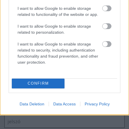
I want to allow Google to enable storage
related to functionality of the website or app.
Receptverseny/November: Fahéjas-
gyömbéres szilva torta
I want to allow Google to enable storage
related to personalization.
I want to allow Google to enable storage
related to security, including authentication
Receptverseny/November: Fekete erdő
functionality and fraud prevention, and other
torta
user protection.
CONFIRM
Szólj hozzá!
A hozzászóláshoz be kell lépned!
Data Deletion
Data Access
Privacy Policy