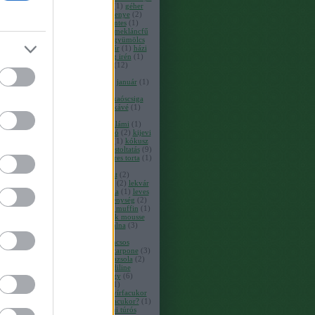
(
1
)
fogyókúra
(
2
)
fokhagyma
(
1
)
géher
dorka
(
1
)
gelarto rosa
(
2
)
gesztenye
(
2
)
gesztenyés kocka
(
1
)
gluténmentes
(
1
)
golyó
(
1
)
gőzgombóc
(
1
)
gyermekláncfű
(
1
)
gyógytea
(
1
)
gyömbér
(
1
)
gyümölcs
(
1
)
gyümölcstorta
(
1
)
házilekvár
(
1
)
házi
mustár
(
1
)
herbaház
(
2
)
hirtling irén
(
1
)
hópárduc
(
1
)
hortobágyi anna
(
12
)
horváth helga
(
1
)
hütte
(
1
)
immunrendszer
(
1
)
innoval
(
1
)
január
(
1
)
joghurt
(
6
)
joghurtdesszert
(
1
)
joghurtkrém
(
2
)
kakaós
(
1
)
kakaóscsiga
(
1
)
kakaós csiga
(
1
)
karob
(
2
)
kávé
(
1
)
kecskeruta
(
1
)
keksz
(
2
)
kekszmanufaktúra
(
1
)
kekszszalámi
(
1
)
képviselőfánk
(
1
)
kerekes ildikó
(
2
)
kijevi
krémes
(
1
)
kinder bueno torta
(
1
)
kókusz
(
4
)
kókuszliszt
(
1
)
körte
(
2
)
kóstoltatás
(
9
)
koszogovits sándorné
(
1
)
kráteres torta
(
1
)
krémes
(
1
)
kriston andrea
(
1
)
kukoricafelfújt
(
1
)
kukoricaliszt
(
2
)
kukucskálós túrós
(
1
)
la delizia
(
2
)
lekvár
(
1
)
lekváros linzer
(
2
)
levendula
(
1
)
leves
(
1
)
life
(
1
)
linzer
(
1
)
lisztérzékenység
(
2
)
lúdláb torta
(
1
)
mák
(
3
)
mákos muffin
(
1
)
mákos süti
(
1
)
máktorta
(
1
)
mák mousse
torta vérnarancs curddel
(
1
)
málna
(
3
)
málnás muffin
(
1
)
mandula
(
3
)
mandulatorta
(
1
)
mangós narancsos
túrótorta
(
1
)
marcipán
(
2
)
mascarpone
(
3
)
mascarponés citromtorta
(
1
)
mazsola
(
2
)
meddőség
(
1
)
mediline
(
1
)
mediline
üzletház
(
3
)
megfázás
(
1
)
meggy
(
6
)
meggyes túrókrém
(
1
)
menta
(
1
)
mézeskalács
(
1
)
miért jobb a nyírfacukor
(
2
)
miért jó a fogaknak a nyírfacukor?
(
1
)
miért jó a nyírfacukor
(
39
)
mini túrós