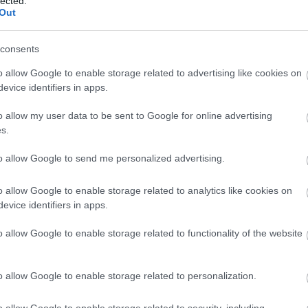
lected.
Out
erekesné Hegedüs Erzsébet receptje és fotója
consents
o allow Google to enable storage related to advertising like cookies on
evice identifiers in apps.
o allow my user data to be sent to Google for online advertising
s.
to allow Google to send me personalized advertising.
y kicsit darabosra pűrésitjük. Majd hozzáadjuk a Nyírfacukrot, és a joghurtot, majd ismét
ozzuk.És már fagyi kanállal adagolhatjuk is.Vagy kanállal jég krém tartóba adagoljuk,és
o allow Google to enable storage related to analytics like cookies on
m kivételénél egy kicsit meleg vizbe mártjuk a formát,úgy sokkal könnyebben tudjuk
evice identifiers in apps.
o allow Google to enable storage related to functionality of the website
o allow Google to enable storage related to personalization.
Tetszik
0