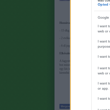
was col
Opted 
K
Google 
Hozzávalók:
I want t
- 15 dkg szeder
web or d
- 2 evőkanál Nyírfacukor
I want t
- 6 dl joghurt
purpose
Elkészítés:
I want 
A fagyott gyümölcsöt botmixerrel először eg
bot mixerrel pár másodperc alatt össze dolg
I want t
egy kis időre a fagyasztóba tesszük.Jégkré
kiemelni a formából a jégkrémünket
web or d
I want t
or app.
I want t