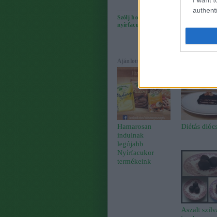
I want t
authenti
Szólj hozzá!
Címkék:
receptek
fagyi
s
nyírfacukor
nyírfacukor
szedresfagyi
Ajánlott bejegyzések:
Hamarosan
Diétás dióc
indulnak
legújabb
Nyírfacukor
termékeink
Aszalt szilv