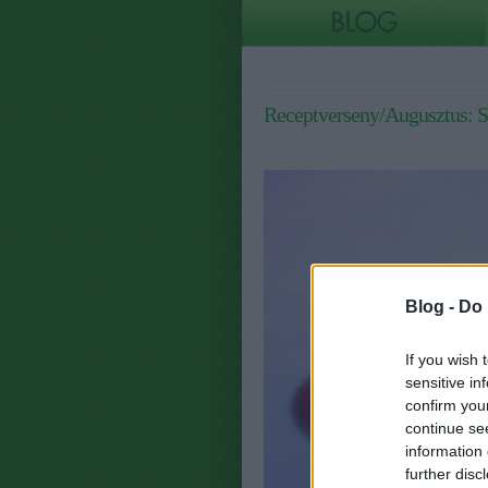
Receptverseny/Augusztus: Sz
Blog -
Do 
If you wish 
sensitive in
confirm you
continue se
information 
further disc