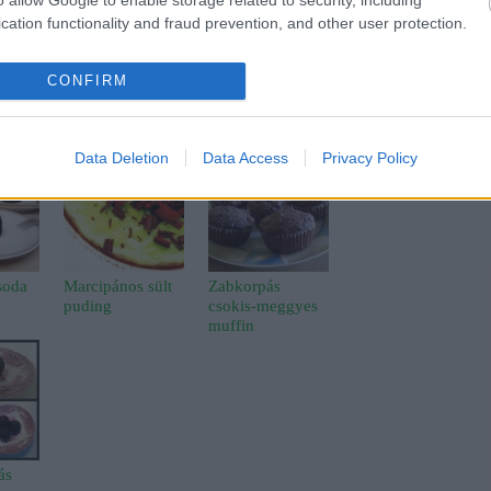
o allow Google to enable storage related to security, including
cation functionality and fraud prevention, and other user protection.
zeder
joghurt
technikák
receptverseny
diabetikus
nyírfacukor
miért jó a
CONFIRM
Data Deletion
Data Access
Privacy Policy
soda
Marcipános sült
Zabkorpás
puding
csokis-meggyes
muffin
ás