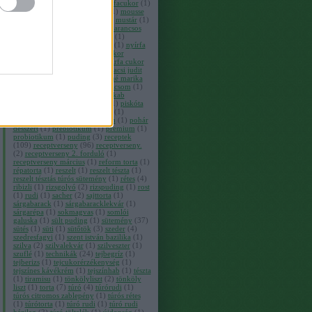
kosárkák
(
1
)
mi a
(
1
)
mi a nyírfacukor
(
1
)
mogyoró
(
1
)
mogyorós csók
(
1
)
mousse
(
1
)
muffin
(
6
)
murányi zita
(
6
)
mustár
(
1
)
narancs
(
1
)
narancslekvár
(
1
)
narancsos
csokis fánk
(
1
)
narancsos túrós
(
1
)
narancsos zserbó
(
1
)
nyertesek
(
1
)
nyírfa
(
1
)
nyírfacukor
(
120
)
nyírfacukor
termékek
(
1
)
nyírfaméz
(
1
)
nyírfa cukor
(
1
)
oligo
(
1
)
őszi desszert
(
1
)
pacsi judit
(
1
)
palacsinta
(
1
)
papp mihályné marika
(
1
)
pap kutasi szilvia
(
3
)
paradicsom
(
1
)
paradicsomlekvár
(
1
)
passné jakab
henrietta
(
1
)
pcos
(
1
)
piskóta
(
1
)
piskóta
sütés nélkül
(
1
)
piskóta tekercs
(
1
)
pisztácia
(
1
)
pite
(
1
)
pohárkrém
(
1
)
pohár
desszert
(
1
)
prebiotikum
(
1
)
premium
(
1
)
probiotikum
(
1
)
puding
(
3
)
receptek
(
109
)
receptverseny
(
96
)
receptverseny.
(
2
)
receptverseny 2. forduló
(
1
)
receptverseny március
(
1
)
reform torta
(
1
)
répatorta
(
1
)
reszelt
(
1
)
reszelt tészta
(
1
)
reszelt tésztás túrós sütemény
(
1
)
rétes
(
4
)
ribizli
(
1
)
rizsgolyó
(
2
)
rizspuding
(
1
)
rost
(
1
)
rudi
(
1
)
sacher
(
2
)
sajttorta
(
1
)
sárgabarack
(
1
)
sárgabaracklekvár
(
1
)
sárgarépa
(
1
)
sokmagvas
(
1
)
somlói
galuska
(
1
)
sült puding
(
1
)
sütemény
(
37
)
sütés
(
1
)
süti
(
1
)
sütőtök
(
3
)
szeder
(
4
)
szedresfagyi
(
1
)
szent istván bazilika
(
1
)
szilva
(
2
)
szilvalekvár
(
1
)
szilveszter
(
1
)
szuflé
(
1
)
technikák
(
24
)
tejbegríz
(
1
)
tejberizs
(
1
)
tejcukorérzékenység
(
1
)
tejszínes kávékrém
(
1
)
tejszínhab
(
1
)
tészta
(
1
)
tiramisu
(
1
)
tönkölyliszt
(
2
)
tönköly
liszt
(
1
)
torta
(
7
)
túró
(
4
)
túrórudi
(
1
)
túrós citromos zablepény
(
1
)
túrós rétes
(
1
)
túrótorta
(
1
)
túró rudi
(
1
)
túró rudi