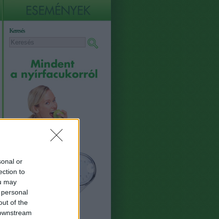
Keresés
sonal or
ection to
ou may
 personal
out of the
 downstream