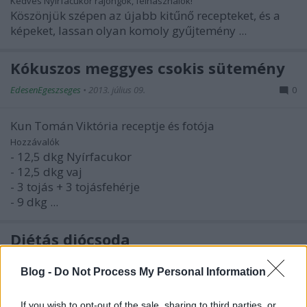
Kedves Nyírfacukor rajongók, felhasználók!
Köszönjük szépen az újabb kitűnő recepteket, és a
képeket, lassan olyan komoly gyűjtemény ...
Kókuszos meggyes csokis sütemény
EdesenEgeszseges
•
2013. július 09.
0
Kun Tomán Viktória receptje és fotója
Hozzávalók
- 12,5 dkg Nyírfacukor
- 12,5 dkg vaj
- 3 tojás + 3 tojásfehérje
- 9 dkg ...
Diétás diócsoda
EdesenEgeszseges
•
2013. július 05.
0
Blog -
Do Not Process My Personal Information
Herczegné Knapp Daniella receptje és fotója
If you wish to opt-out of the sale, sharing to third parties, or