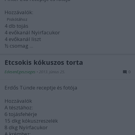
Hozzávalók:
Piskótához
4 db tojás
4 evőkanál Nyirfacukor
4 evőkanál liszt
½ csomag ...
Étcsokis kókuszos torta
EdesenEgeszseges
•
2013. június 25.
0
Erdős Tünde receptje és fotója
Hozzávalók
A tésztához:
6 tojásfehérje
15 dkg kókuszreszelék
8 dkg Nyírfacukor
A krémhez: