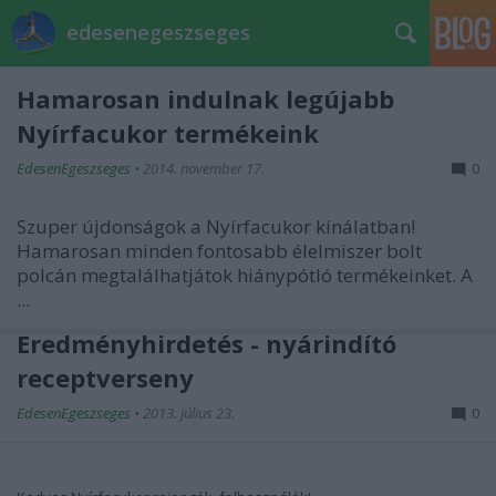
edesenegeszseges
Hamarosan indulnak legújabb
Nyírfacukor termékeink
EdesenEgeszseges
•
2014. november 17.
0
Szuper újdonságok a Nyírfacukor kínálatban!
Hamarosan minden fontosabb élelmiszer bolt
polcán megtalálhatjátok hiánypótló termékeinket. A
...
Eredményhirdetés - nyárindító
receptverseny
EdesenEgeszseges
•
2013. július 23.
0