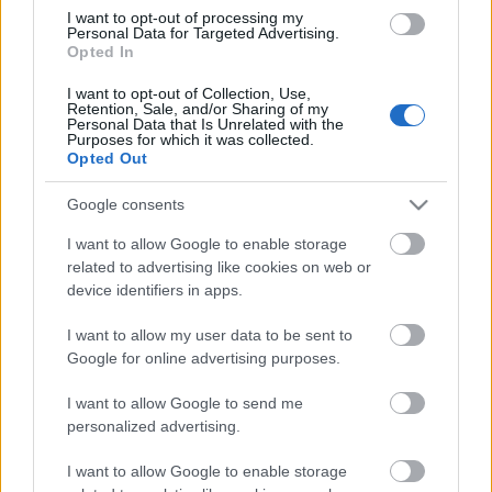
I want to opt-out of processing my
Personal Data for Targeted Advertising.
Kunt Tomán Viktória receptje és fotója
Opted In
Hozzávalók
- 10 dkg Nyírfacukor
I want to opt-out of Collection, Use,
- 3 tojás
Retention, Sale, and/or Sharing of my
Personal Data that Is Unrelated with the
- 5 dkg fehér tönkölyliszt
Purposes for which it was collected.
- 5 dkg teljeskiőrlésű ...
Opted Out
Google consents
Marcipános sült puding
I want to allow Google to enable storage
EdesenEgeszseges
•
2013. július 02.
0
related to advertising like cookies on web or
device identifiers in apps.
Hortobágyi Anna receptje és fotója
I want to allow my user data to be sent to
Hozzávalók 4 személyre
Google for online advertising purposes.
-200 ml tej
I want to allow Google to send me
-200 ml tejszín
personalized advertising.
-5 dkg Nyírfacukor
-3 tk mandula aroma
I want to allow Google to enable storage
-1 ...