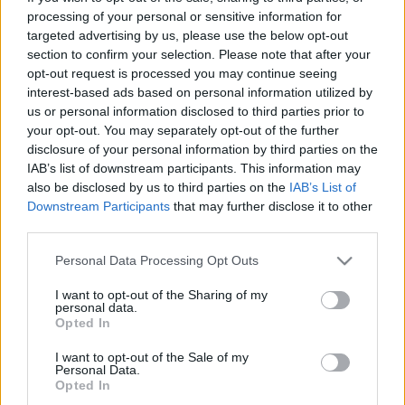
Hozzávalók
processing of your personal or sensitive information for
A tésztához
targeted advertising by us, please use the below opt-out
section to confirm your selection. Please note that after your
3 db tojás
opt-out request is processed you may continue seeing
3 dkg olvasztott Rama
interest-based ads based on personal information utilized by
2 ek szénhidrátcsökkentett ...
us or personal information disclosed to third parties prior to
your opt-out. You may separately opt-out of the further
disclosure of your personal information by third parties on the
Áfonyás szedres gyümölcstorta
IAB’s list of downstream participants. This information may
EdesenEgeszseges
•
2013. július 04.
0
also be disclosed by us to third parties on the
IAB’s List of
Downstream Participants
that may further disclose it to other
third parties.
Polgár Ibolya receptje és fotója
Hozzávalók
Please note that this website/app uses one or more Google
Personal Data Processing Opt Outs
Tészta: 6 tojás, 6 evőkanál Nyírfacukor, 6 evőkanál
services and may gather and store information including but
liszt, fél cs. sütőpor
not limited to your visit or usage behaviour. You may click to
I want to opt-out of the Sharing of my
personal data.
Krém: 0,5 ...
grant or deny consent to Google and its third-party tags to
Opted In
use your data for below specified purposes in below Google
consent section.
Kókuszkrémes piskótatekercs
I want to opt-out of the Sale of my
Personal Data.
Opted In
EdesenEgeszseges
•
2013. július 03.
0