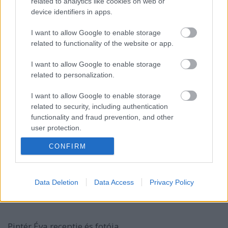
related to analytics like cookies on web or
device identifiers in apps.
Zabkorpás csokis-meggyes muffin
I want to allow Google to enable storage
EdesenEgeszseges
•
2013. július 01.
0
related to functionality of the website or app.
I want to allow Google to enable storage
Kiss Orsolya receptje és fotója
related to personalization.
Hozzávalók
I want to allow Google to enable storage
-7dkg zabkorpa
related to security, including authentication
-7dkg teljes kiőrlésű tönkölybúza liszt
functionality and fraud prevention, and other
-2 tojás
user protection.
-15 dkg Nyírfacukor
-10 dkg ...
CONFIRM
Epres túrótorta
Data Deletion
Data Access
Privacy Policy
EdesenEgeszseges
•
2013. június 28.
0
Pintér Éva receptje és fotója