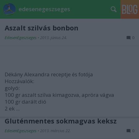
edesenegeszseges
Aszalt szilvás bonbon
EdesenEgeszseges
•
2013. június 24.
0
Dékány Alexandra receptje és fotója
Hozzávalók:
golyó:
100 gr aszalt szilva kimagozva, apróra vágva
100 gr darált dió
2 ek ...
Gluténmentes sokmagvas keksz
EdesenEgeszseges
•
2013. március 22.
0