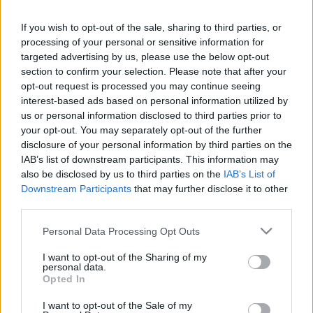
-15 dkg sült sütőtök hús
-3 nagyobbacska narancs
If you wish to opt-out of the sale, sharing to third parties, or
-25 dkg diabetikus liszt
processing of your personal or sensitive information for
-1-1 tk sütőpor és ...
targeted advertising by us, please use the below opt-out
section to confirm your selection. Please note that after your
opt-out request is processed you may continue seeing
Eredményhirdetés/November
interest-based ads based on personal information utilized by
EdesenEgeszseges
•
2012. december 03.
0
us or personal information disclosed to third parties prior to
your opt-out. You may separately opt-out of the further
disclosure of your personal information by third parties on the
A kép illusztráció
IAB’s list of downstream participants. This information may
Köszönjük, hogy novemberben is kitűnő receptekkel
also be disclosed by us to third parties on the
IAB’s List of
láttak el bennünket. Ebben a hónapban is több
Downstream Participants
that may further disclose it to other
finomság ...
third parties.
Please note that this website/app uses one or more Google
Receptverseny/November: Fahéjas-
Personal Data Processing Opt Outs
services and may gather and store information including but
gyömbéres szilva torta
not limited to your visit or usage behaviour. You may click to
I want to opt-out of the Sharing of my
personal data.
grant or deny consent to Google and its third-party tags to
EdesenEgeszseges
•
2012. november 21.
0
Opted In
use your data for below specified purposes in below Google
consent section.
I want to opt-out of the Sale of my