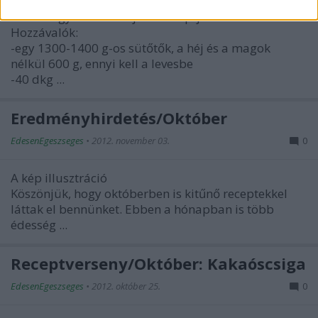
Hortobágyi Anna fotója és receptje
Hozzávalók:
-egy 1300-1400 g-os sütőtők, a héj és a magok
nélkül 600 g, ennyi kell a levesbe
-40 dkg ...
Eredményhirdetés/Október
EdesenEgeszseges
•
2012. november 03.
0
A kép illusztráció
Köszönjük, hogy októberben is kitűnő receptekkel
láttak el bennünket. Ebben a hónapban is több
édesség ...
Receptverseny/Október: Kakaóscsiga
EdesenEgeszseges
•
2012. október 25.
0