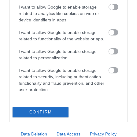
Receptverseny/November: Somlói
I want to allow Google to enable storage
galuska
related to analytics like cookies on web or
EdesenEgeszseges
•
2012. november 12.
0
device identifiers in apps.
I want to allow Google to enable storage
related to functionality of the website or app.
Faragó Erzsébet receptje és fotója
Hozzávalók a piskótához:
I want to allow Google to enable storage
-6 tojás
related to personalization.
-6 evőkanál Nyírfacukor
-6 evőkanál teljes kiőrlésű liszt
I want to allow Google to enable storage
-pici ...
related to security, including authentication
functionality and fraud prevention, and other
user protection.
Receptverseny/November: Almás
sütőtök krémleves a mézeskalács
ízeivel
CONFIRM
EdesenEgeszseges
•
2012. november 06.
0
Data Deletion
Data Access
Privacy Policy