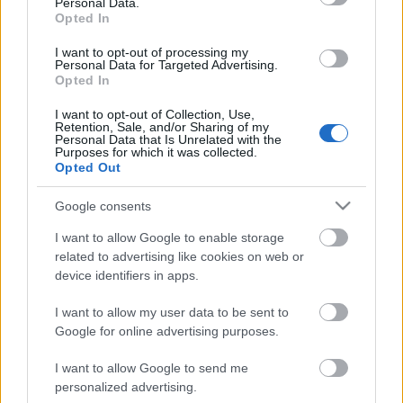
Personal Data.
Opted In
Kun-Tomán Viktória receptje és fotója
Hozzávalók a piskótához:
I want to opt-out of processing my
- 3 dkg teljes kiőrlésű búzaliszt (helyettesíthető sima
Personal Data for Targeted Advertising.
búzaliszttel)
Opted In
...
I want to opt-out of Collection, Use,
Retention, Sale, and/or Sharing of my
Personal Data that Is Unrelated with the
Receptverseny/November: Fekete
Purposes for which it was collected.
Opted Out
erdő torta
Google consents
EdesenEgeszseges
•
2012. november 16.
0
I want to allow Google to enable storage
Gyáfrás Zsuzsi receptje és fotója
related to advertising like cookies on web or
Hozzávalók a tortalaphoz:
device identifiers in apps.
7 tojás
15 dkg Nyírfacukor
I want to allow my user data to be sent to
Google for online advertising purposes.
1 cs. vaníliás cukor
15 dkg reszelt ...
I want to allow Google to send me
personalized advertising.