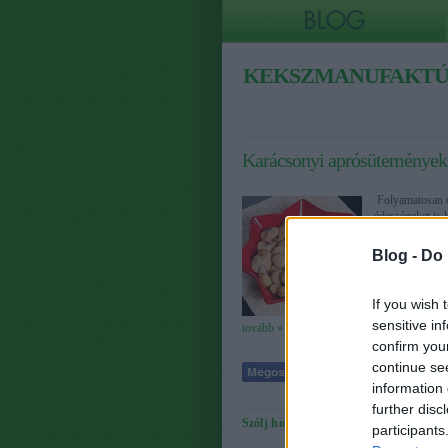
CÍMKÉK
»
KEKSZMANUFAKT
Karácsonyi aprósütemények 
Folyamatosan do
édességeket is 
megosztani min
Blog -
Do 
If you wish 
sensitive in
tovább »
confirm you
continue se
information 
further disc
Szólj hozzá!
Címkék:
események
nyír
participants