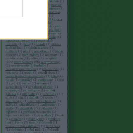
kosárkák
(
1
)
mi a
(
1
)
mi a nyírfacukor
(
1
)
mogyoró
(
1
)
mogyorós csók
(
1
)
mousse
(
1
)
muffin
(
6
)
murányi zita
(
6
)
mustár
(
1
)
narancs
(
1
)
narancslekvár
(
1
)
narancsos
csokis fánk
(
1
)
narancsos túrós
(
1
)
narancsos zserbó
(
1
)
nyertesek
(
1
)
nyírfa
(
1
)
nyírfacukor
(
120
)
nyírfacukor
termékek
(
1
)
nyírfaméz
(
1
)
nyírfa cukor
(
1
)
oligo
(
1
)
őszi desszert
(
1
)
pacsi judit
(
1
)
palacsinta
(
1
)
papp mihályné marika
(
1
)
pap kutasi szilvia
(
3
)
paradicsom
(
1
)
paradicsomlekvár
(
1
)
passné jakab
henrietta
(
1
)
pcos
(
1
)
piskóta
(
1
)
piskóta
sütés nélkül
(
1
)
piskóta tekercs
(
1
)
pisztácia
(
1
)
pite
(
1
)
pohárkrém
(
1
)
pohár
desszert
(
1
)
prebiotikum
(
1
)
premium
(
1
)
probiotikum
(
1
)
puding
(
3
)
receptek
(
109
)
receptverseny
(
96
)
receptverseny.
(
2
)
receptverseny 2. forduló
(
1
)
receptverseny március
(
1
)
reform torta
(
1
)
répatorta
(
1
)
reszelt
(
1
)
reszelt tészta
(
1
)
reszelt tésztás túrós sütemény
(
1
)
rétes
(
4
)
ribizli
(
1
)
rizsgolyó
(
2
)
rizspuding
(
1
)
rost
(
1
)
rudi
(
1
)
sacher
(
2
)
sajttorta
(
1
)
sárgabarack
(
1
)
sárgabaracklekvár
(
1
)
sárgarépa
(
1
)
sokmagvas
(
1
)
somlói
galuska
(
1
)
sült puding
(
1
)
sütemény
(
37
)
sütés
(
1
)
süti
(
1
)
sütőtök
(
3
)
szeder
(
4
)
szedresfagyi
(
1
)
szent istván bazilika
(
1
)
szilva
(
2
)
szilvalekvár
(
1
)
szilveszter
(
1
)
szuflé
(
1
)
technikák
(
24
)
tejbegríz
(
1
)
tejberizs
(
1
)
tejcukorérzékenység
(
1
)
tejszínes kávékrém
(
1
)
tejszínhab
(
1
)
tészta
(
1
)
tiramisu
(
1
)
tönkölyliszt
(
2
)
tönköly
liszt
(
1
)
torta
(
7
)
túró
(
4
)
túrórudi
(
1
)
túrós citromos zablepény
(
1
)
túrós rétes
(
1
)
túrótorta
(
1
)
túró rudi
(
1
)
túró rudi