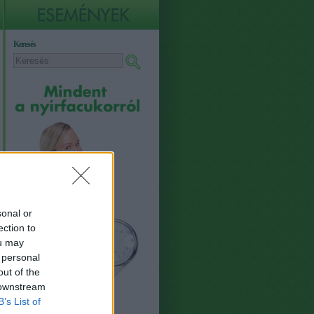
Keresés
sonal or
ection to
ou may
 personal
out of the
 downstream
B’s List of