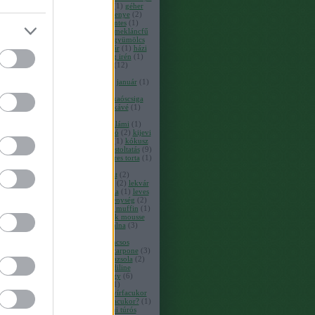
(
1
)
fogyókúra
(
2
)
fokhagyma
(
1
)
géher
dorka
(
1
)
gelarto rosa
(
2
)
gesztenye
(
2
)
gesztenyés kocka
(
1
)
gluténmentes
(
1
)
golyó
(
1
)
gőzgombóc
(
1
)
gyermekláncfű
(
1
)
gyógytea
(
1
)
gyömbér
(
1
)
gyümölcs
(
1
)
gyümölcstorta
(
1
)
házilekvár
(
1
)
házi
mustár
(
1
)
herbaház
(
2
)
hirtling irén
(
1
)
hópárduc
(
1
)
hortobágyi anna
(
12
)
horváth helga
(
1
)
hütte
(
1
)
immunrendszer
(
1
)
innoval
(
1
)
január
(
1
)
joghurt
(
6
)
joghurtdesszert
(
1
)
joghurtkrém
(
2
)
kakaós
(
1
)
kakaóscsiga
(
1
)
kakaós csiga
(
1
)
karob
(
2
)
kávé
(
1
)
kecskeruta
(
1
)
keksz
(
2
)
kekszmanufaktúra
(
1
)
kekszszalámi
(
1
)
képviselőfánk
(
1
)
kerekes ildikó
(
2
)
kijevi
krémes
(
1
)
kinder bueno torta
(
1
)
kókusz
(
4
)
kókuszliszt
(
1
)
körte
(
2
)
kóstoltatás
(
9
)
koszogovits sándorné
(
1
)
kráteres torta
(
1
)
krémes
(
1
)
kriston andrea
(
1
)
kukoricafelfújt
(
1
)
kukoricaliszt
(
2
)
kukucskálós túrós
(
1
)
la delizia
(
2
)
lekvár
(
1
)
lekváros linzer
(
2
)
levendula
(
1
)
leves
(
1
)
life
(
1
)
linzer
(
1
)
lisztérzékenység
(
2
)
lúdláb torta
(
1
)
mák
(
3
)
mákos muffin
(
1
)
mákos süti
(
1
)
máktorta
(
1
)
mák mousse
torta vérnarancs curddel
(
1
)
málna
(
3
)
málnás muffin
(
1
)
mandula
(
3
)
mandulatorta
(
1
)
mangós narancsos
túrótorta
(
1
)
marcipán
(
2
)
mascarpone
(
3
)
mascarponés citromtorta
(
1
)
mazsola
(
2
)
meddőség
(
1
)
mediline
(
1
)
mediline
üzletház
(
3
)
megfázás
(
1
)
meggy
(
6
)
meggyes túrókrém
(
1
)
menta
(
1
)
mézeskalács
(
1
)
miért jobb a nyírfacukor
(
2
)
miért jó a fogaknak a nyírfacukor?
(
1
)
miért jó a nyírfacukor
(
39
)
mini túrós