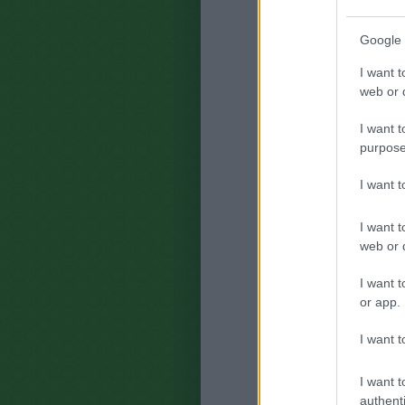
Google 
I want t
web or d
I want t
purpose
I want 
I want t
web or d
I want t
or app.
I want t
I want t
authenti