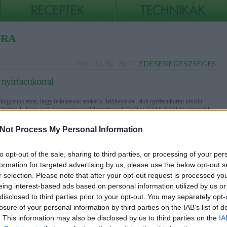
ÚRA
2011.11.30. 20:52
EDESENEGESZSEGES
nyírfacukorral
lgozunk azon, hogy felkutassuk azokat a "lelőhelyeket" ahol nyírfacukorral készült
készítenek, hogy erről folyamatosan tájékoztathassuk Önöket. Újabb örömhírt szeretnénk
den kedves olvasónkkal: a La Delizia…
Not Process My Personal Information
to opt-out of the sale, sharing to third parties, or processing of your per
formation for targeted advertising by us, please use the below opt-out s
r selection. Please note that after your opt-out request is processed y
eing interest-based ads based on personal information utilized by us or
Tetszik
0
disclosed to third parties prior to your opt-out. You may separately opt-
losure of your personal information by third parties on the IAB’s list of
facukor
la delizia
kekszmanufaktúra
. This information may also be disclosed by us to third parties on the
IA