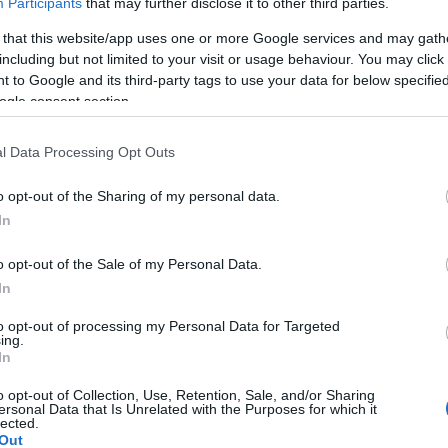
Participants
that may further disclose it to other third parties.
 that this website/app uses one or more Google services and may gath
including but not limited to your visit or usage behaviour. You may click 
 to Google and its third-party tags to use your data for below specifi
ogle consent section.
l Data Processing Opt Outs
o opt-out of the Sharing of my personal data.
In
o opt-out of the Sale of my Personal Data.
In
to opt-out of processing my Personal Data for Targeted
ing.
In
o opt-out of Collection, Use, Retention, Sale, and/or Sharing
ersonal Data that Is Unrelated with the Purposes for which it
lected.
Out