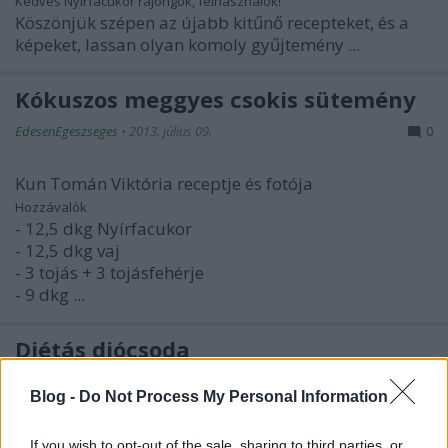
Kedves Nyírfacukor rajongók, felhasználók!
Köszönjük szépen az újabb kitűnő recepteket, és a
képeket, lassan olyan komoly gyűjtemény ...
Kókuszos meggyes csokis sütemény
EdesenEgeszseges
•
2013. július 09.
0
Kun Tomán Viktória receptje és fotója
Hozzávalók
- 12,5 dkg Nyírfacukor
- 12,5 dkg vaj
- 3 tojás + 3 tojásfehérje
- 9 dkg ...
Diétás diócsoda
EdesenEgeszseges
•
2013. július 05.
0
Blog -
Do Not Process My Personal Information
Herczegné Knapp Daniella receptje és fotója
If you wish to opt-out of the sale, sharing to third parties, or