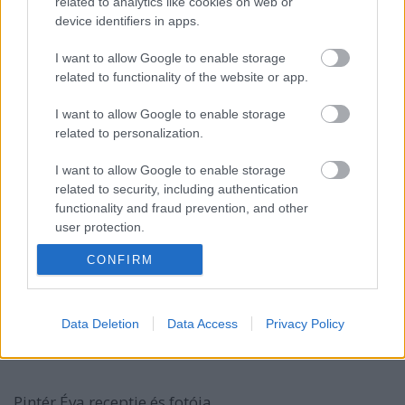
related to analytics like cookies on web or
device identifiers in apps.
Zabkorpás csokis-meggyes muffin
I want to allow Google to enable storage
EdesenEgeszseges
•
2013. július 01.
0
related to functionality of the website or app.
I want to allow Google to enable storage
Kiss Orsolya receptje és fotója
related to personalization.
Hozzávalók
I want to allow Google to enable storage
-7dkg zabkorpa
related to security, including authentication
-7dkg teljes kiőrlésű tönkölybúza liszt
functionality and fraud prevention, and other
-2 tojás
user protection.
-15 dkg Nyírfacukor
-10 dkg ...
CONFIRM
Epres túrótorta
Data Deletion
Data Access
Privacy Policy
EdesenEgeszseges
•
2013. június 28.
0
Pintér Éva receptje és fotója