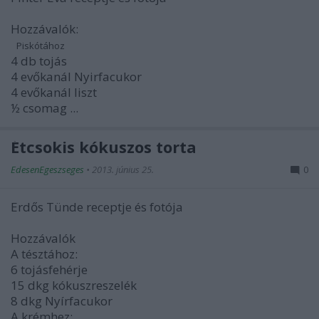
Hozzávalók:
Piskótához
4 db tojás
4 evőkanál Nyirfacukor
4 evőkanál liszt
½ csomag ...
Étcsokis kókuszos torta
EdesenEgeszseges
•
2013. június 25.
0
Erdős Tünde receptje és fotója
Hozzávalók
A tésztához:
6 tojásfehérje
15 dkg kókuszreszelék
8 dkg Nyírfacukor
A krémhez: